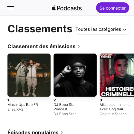
Se connecter
Classements
Rechercher
Toutes les catégories
Accueil
Classement des émissions
Nouveautés
Classements
1
2
3
Mash-Ups Rap FR
DJ Bobo Star
Affaires criminelles
Podcast
avec Cogiteur
Eli92iXV2
Stories
DJ Bobo Star
Cogiteur Stories
Épisodes populaires