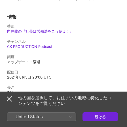
情報
番組
向井蘭の『社長は労働法をこう使え！』
チャンネル
CK PRODUCTION Podcast
頻度
アップデート：隔週
配信日
2021年8月5日 23:00 UTC
長さ
25分
他の国を選択して、お住まいの地域に特化したコ
制限指定
ンテンツをご覧ください
不適切な内容を含まない
United States
続ける
日本
English (US)