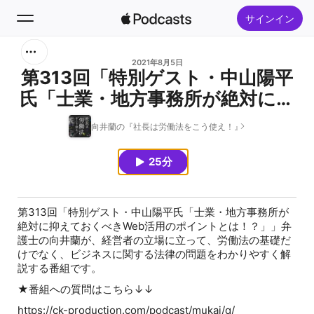
サインイン
検索
2021年8月5日
第313回「特別ゲスト・中山陽平
氏「士業・地方事務所が絶対に抑
ホーム
えておくべきWeb活用のポイン
向井蘭の『社長は労働法をこう使え！』
新着おすすめ
トとは！？」」
25分
トップランキング
第313回「特別ゲスト・中山陽平氏「士業・地方事務所が
絶対に抑えておくべきWeb活用のポイントとは！？」」弁
護士の向井蘭が、経営者の立場に立って、労働法の基礎だ
けでなく、ビジネスに関する法律の問題をわかりやすく解
説する番組です。
★番組への質問はこちら↓↓
https://ck-production.com/podcast/mukai/q/