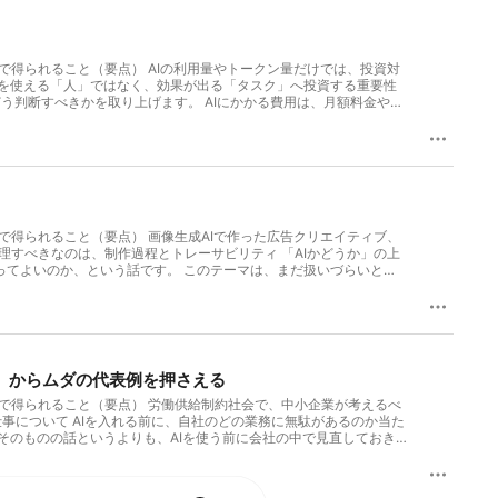
起こしで得られること（要点） AIの利用量やトークン量だけでは、投資対
Iを使える「人」ではなく、効果が出る「タスク」へ投資する重要性
どう判断すべきかを取り上げます。 AIにかかる費用は、月額料金や
会社全体の仕事が本当に改善したのかを見る必要があるんですね。 今
エージェント型 AI 時代の AI 投資管理方法 | OpenAI
は、 利用状況と支出の見える化 成果に基づくモデル効率の評価 規模拡大前のガバナンス 複利
た。 ただし、ここから先では、その記事をそのまま解説するわけで
をもとに整理します。 利用量ではなく、AIが生み出した価値を見る
トークン量や利用回数は、AIを動かした量を示します。しかし、そ
Iでアプリを作ったとしても、1週間後、1か月後に使っていなけれ
合も同様です。表面的な利用量が増えていても、根本的な効率化は進
起こしで得られること（要点） 画像生成AIで作った広告クリエイティブ、
えます。継続利用が怪しければ、そこまでにかけた時間を惜しまず、
管理すべきなのは、制作過程とトレーサビリティ 「AIかどうか」の上
むものかを確認する方が重要です。 「何を作ったか」より「何が
作ってよいのか、という話です。 このテーマは、まだ扱いづらいと感
わらせないことが大切です。その結果、どの仕事の負担がどれくらい減
は使えそうでも、社内に懸念を示す人がいて動かしづらい、という話も
必要はありません。完了できた仕事、短縮できた時間、判断しやす
検討できる段階に入ったと私は考えています。 ただし、「活用でき
変わったのかを共有する習慣が、投資判断の土台になります。 確認・
ることは当然です。加えて、AIを使った事実や制作過程を説明できる
程を大幅に速くできます。一方で、後工程を担う人の確認作業が増え
 透明性を確保し、受け手からの信頼を守りながら使えるかどうかで
っていても、周囲に負担が移っていることがあります。 例えば、半日
のです。ただし、SNSが世の中全体をそのまま反映しているとは限りま
集、構成の確認、事実確認、既存のトーンとの調整、表現や法務上の
えています。 生成AIを使った広告は、看板、駅、電車内など、さま
0」からムダの代表例を押さえる
それらを精査しなければなりません。 作成者の時間だけでなく、レビ
把握している範囲では、AIを使ったことによって問題が起きた経験
動へ進む人が増え、業務時間も減ったのであれば、投資効果があった
ります。 しかし、一般的な商材やサービスまで、SNS上の一部の声
起こしで得られること（要点） 労働供給制約社会で、中小企業が考えるべ
あります。 内容を把握していないAIレポートは意思決定を遅らせる
重要です。 大手企業の姿勢を判断材料にする 私が新しい手法を
事について AIを入れる前に、自社のどの業務に無駄があるのか当た
きにその場で答えられず、回答をすべて持ち帰ることになれば、意思
しています。 単に様子を見ているのか。それとも、利用ガイドラ
用そのものの話というよりも、AIを使う前に会社の中で見直しておき
えてしまいます。 必要以上に複雑な情報を出すことが、品質の高さに
の仕組みを実際に提供しているなら、少なくとも市場は「AIの利用そ
感じています。 一つは、できることを掛け算のように増やしていく使
す。AIの出力をそのまま渡すのではなく、周囲が使える形にする工
も、その一例です。 Googleは、広告が生成AIで作成・編集されたか
す。 難しいのは、実際に自社の業務の中から、どれが無駄なのかを
を「人」から「タスク」へ切り替える AI活用が進んでいる企業の考
けでなく、外部のツールで作った広告についても、広告主がAI利用の有無を示
必要はないかもしれない。けれども、やりすぎて悪いわけではない