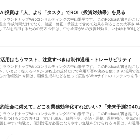
のAI投資は「人」より「タスク」でROI（投資対効果）を見る
聞く ラウンドナップWebコンサルティングの中山陽平です。 このPodcast/書き
理由 作成時間だけでなく、確認・修正・承認まで含めて効果を測ることの大事さ A
てAIを活用するための見方 今回は、中小企業がAIの投資対効果、いわゆるROIを
りません。AIを使って何かを作る前の準備から、作った後の確認や承認まで含めて、
AIが2026年7月14日に公開した、エージェント型AI時代の投資管理に関する記事です。 
/ja-JP/index/managing-ai-investments-in-agentic-era/ そこで
の投資 実証された需要に合わせたキャパシティ という5つの観点が示されていまし
用が十分に進んでいない中小企業が、現場で何を基準に考えればよいのかを、私の経験
を多く使った人が、それに比例して多くの価値を生んだとは限らないということです。
AI活用はもうマスト、注意すべきは制作過程・トレーサビリティ
のか、意思決定が速くなったのか、成果物の品質が上がったのかは分かりません。 A
つながっていません。同じ作業を毎回AIに依頼し、再利用できる形にしていない場
聞く ラウンドナップWebコンサルティングの中山陽平です。 このPodcast/書き
す。 私自身、何かを作るときは「これは1か月後も使い続けているだろうか」と考
、いまどう捉えるべきか SNS上の反発だけで利用可否を決める危うさ AI活用で
り切ります。見栄えを整えたり、不要な機能を足したりする前に、繰り返し価値を生
らの信頼設計 今回は、画像生成AIなどを使って広告やWebサイトのコンテンツを
 AI活用を社内で報告するときも、「レポートを作った」「アプリを作った」で終
SNSではAIを忌避する声が目立ちますし、著作権への不安もあります。社外的に
にどのような価値が生まれたのかまで伝えましょう。 最初から厳密な数値を求める
に結論をお伝えすると、一般的な領域では、広告やコンテンツ制作への生成AI活用を
範囲から成果を記録します。AIを使った量ではなく、AIによって業務がどのように
取ると、間違った判断をする可能性があります。 著作権などの基本的なルールを守
全体を測る 作成時間だけを切り取って評価しない AIは、文章やレポートを作る工
りません。 つまり、いま問われているのはAIを使うか使わないかではありません。
つながったとはいえません。作成工程だけを切り取ると、AIを使った本人は楽にな
の顧客を分けて考える AIに関するネガティブな意見は、SNS上で目立ちやすいも
15分になったとします。それだけなら大きな改善です。しかし、実際には、情報収
見だけを基準に、広告やコンテンツへのAI利用を止めてしまうのは避けた方がよいと考
制約社会に備えて…どこを業務効率化すればいい？「未来予測204
といった工程があります。AIの出力に不要な情報や新しい提案が増えれば、誰かが
るようになりました。私自身もAIを使った広告を出稿していますが、少なくとも私が
実行する人の時間と負担も合わせて見ましょう。その結果、記事の閲覧数や次の行
、AIに対して特にセンシティブな反応が起きやすい業界では、個別に考える必要があ
で聞く ラウンドナップWebコンサルティングの中山陽平です。 このPodcast/書き
確認を含めた総工数が増え、成果も測っていなければ、AIの活用方法を見直す必要が
はありません。実際の顧客や対象市場がどう受け止めるのかを見て、判断することが
駄を見つける5つの切り口、古い仕組み、目的不明、会議・調整、過剰対応、空気の仕
トの内容を、発表する本人が十分に把握していないケースもあります。質問されたと
きか」と判断するときは、大手企業がどのような姿勢を取っているかを一つの基準に
改善しやすい無駄と、個別対応が必要になりやすい無駄を分けられる 今回は、AI活
AIで調べ直した長い回答が届いても、論点がずれていれば、確認の往復がさらに増
しているのか。この違いは大きいものです。 しかし、実際大手企業がAIを使うため
最近はAIの話題が本当に増えました。私自身、AIには大きく二つの使い方があると
判断に不要な情報を削り、作成者自身が説明できる状態に整えるところまでが仕事で
進んでいると捉えてよいでしょう。 今回のPodcastで取り上げたGoogleの動き
業務の無駄を減らしていく使い方 ただ、「無駄を減らしましょう」と言うのは簡単で
要があります。 「AIを使える人」ではなく「効果が出るタスク」へ投資する 投資先
s ad was made」という仕組みを発表しました。Google自身の生成AI機能だ
く無駄な気はする。けれども、誰かの役に立っているような気もする。ここまでやる