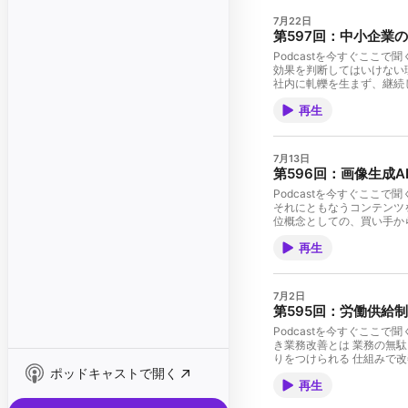
7月22日
第597回：中小企業
Podcastを今すぐここで
効果を判断してはいけない
社内に軋轢を生まず、継続し
APIの利用料だけではあ
再生
回の話題のきっかけは、Open
https://openai.com
効果を生むワークフローへ
はありません。まだAI活
7月13日
まず押さえたいのは、AI
第596回：画像生成
れだけでは業務が改善した
ば、継続的な業務改善には
Podcastを今すぐここで
んでいない可能性がありま
それにともなうコンテンツを
一時利用のツールとして割
位概念としての、買い手か
良くなったか」を報告する
じる方が多いと思います。
ったのか、会社や業務全体
再生
実際によく聞きます。 先
くなった場面など、分かる
る」という結論だけを受け
修正・承認まで含めて業務
状態にしておかなければな
れば、会社全体の効率化に
す。 SNS上の反応と実際
7月2日
かかっていた記事の作成が
せん。SNSで目にした意
第595回：労働供給
確認、承認、公開後の確認
ざまな場所ですでに見かけ
ューする人、承認する人、
はありません。 もちろん
Podcastを今すぐここ
と判断できます。反対に、
だけで一律に判断する必要
き業務改善とは 業務の無
AIで作った詳細なレポー
「使うべきか、まだ待つべ
りをつけられる 仕組みで
決定は止まります。後から
インや具体的な機能を用意
ポッドキャストで開く
たい「無駄」について。 
つながるとは限りません。
のものを避ける段階」から先へ
再生
い方 もう一つは、今ある
程もROIの評価に含める必
を確認できる「How thi
見つけること。 なんとな