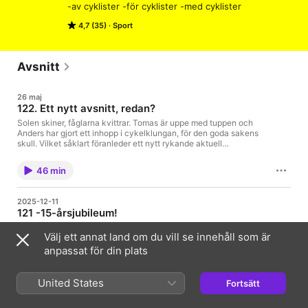
-av cyklister -för cyklister -med cyklister
4,7 (35)
Sport
Avsnitt
26 maj
122. Ett nytt avsnitt, redan?
Solen skiner, fåglarna kvittrar. Tomas är uppe med tuppen och
Anders har gjort ett inhopp i cykelklungan, för den goda sakens
skull. Vilket såklart föranleder ett nytt rykande aktuell
podcastavsnitt. Ryktet om vår död är, med andra ord, överdrivet!
Vill du vinna i vår tävling, behöver du lyssna på hela avsnittet
46 min
och sedan maila svaret … Fortsätt läsa ”122. Ett nytt avsnitt,
redan?”
2025-12-11
121 -15-årsjubileum!
Dags för jubileumsavsnitt. Efter 15 år och 120 avsnitt kostar vi
Välj ett annat land om du vill se innehåll som är
på oss att vara lite tillbakablickande. Vi delar med oss av ett
klipp från den allra första intervjun med jorden runt-cyklisten
anpassat för din plats
Fredrika Ek. Och ett från hemkomsten nästan tre år senare.
(under fliken EXTRA, hittar du ett antal av intervjuerna från
41 min
hennes äventyr, om … Fortsätt läsa ”121 -15-årsjubileum!”
United States
Fortsätt
2025-10-23