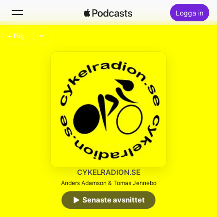
Logga in
Följ
Sök
Hem
Nytt
Topplistor
CYKELRADION.SE
Anders Adamson & Tomas Jennebo
Senaste avsnittet