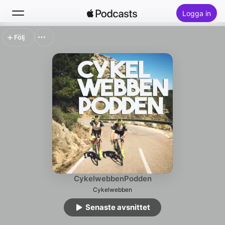
Logga in
Följ
Sök
Hem
Nytt
Topplistor
CykelwebbenPodden
Cykelwebben
Senaste avsnittet