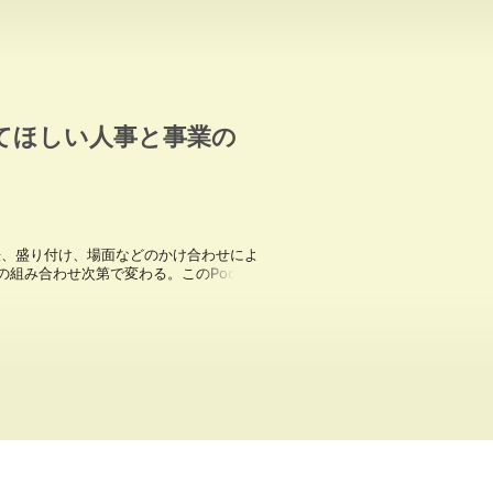
てほしい人事と事業の
法、盛り付け、場面などのかけ合わせによ
み合わせ次第で変わる。このPodcast
or For代表の池原真佐子がメンバーの
週月曜日配信。

い：

_YY8U4G_pet-