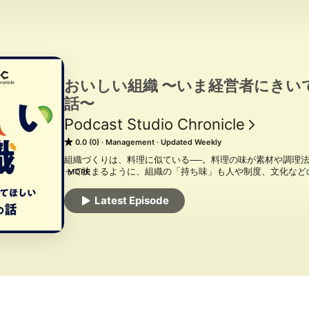
おいしい組織 〜いま経営者にきい
話〜
Podcast Studio Chronicle
0.0 (0)
Management
Updated Weekly
組織づくりは、料理に似ている──。料理の味が素材や調理
って決まるように、組織の「持ち味」も人や制度、文化などの組
MORE
では、株式会社事業人共同代表の宇尾野彰大と、株式会社Ment
個性が生きる「おいしい組織」の作り方を掘り下げてゆく。毎
Latest Episode
▼番組ハッシュタグ：#おいしい組織

▼番組への感想、MCへのメッセージは以下までお寄せくださ
https://docs.google.com/forms/d/e/1FAIpQLSd4nXucrE
pJz5KBapgBY2QOGM60YwqCP1YTFg/viewform

▼MC：

宇尾野彰大（株式会社事業人 共同代表）
