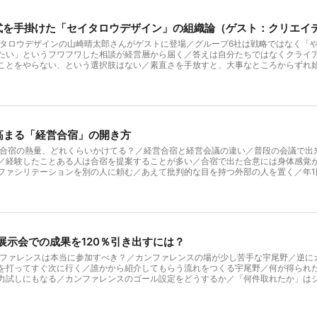
池原真佐子（株式会社Mentor For 代表）

彰式を手掛けた「セイタロウデザイン」の組織論（ゲスト：クリエ
▼事業人 公式サイト：

https://jigyojin.com/

イタロウデザインの山崎晴太郎さんがゲストに登場／グループ6社は戦略ではなく「
たい」というフワフワした相談が経営層から届く／答えは自分たちではなくクライ
▼ナレーション：

ことをやらない、という選択肢はない／素直さを手放すと、大事なところからずれ
岡本絵里

になる／組織のルールを緩くして、考える余白を残す／余白は制度ではなく「空気」か
由は「たまたま」／自分の刀を研ぎ続けられる個が集まるチームが理想 ▼番組概要
わせによって決まるように、組織の「持ち味」も人や制度、文化などの組み合わせ次第
▼ディレクター：

きる「おいしい組織」の作り方を考えてゆく。毎週月曜日配信。ゲスト回は木曜日に
牟田春輝

こちら】⁠⁠⁠⁠⁠⁠⁠⁠までお寄せください ▼MC：宇尾野彰大（株式会社事業人 共同代表/C
など、複数事業で複数職種を経験。その後ゲーム開発会社にて開発統括・PMOを担
が高まる「経営合宿」の開き方
▼音声編集者：

Pを経て、並行して2019年より事業人を複業起業。複数社で組織顧問も担う。202
佐藤渉伍

ットフォーム（東証5587）社外取締役なども務める。 ⁠https://x.com/Uonooo⁠
営合宿の熱量、どれくらいかけてる？／経営合宿と経営会議の違い／普段の会議で出
浜出身。立教大学卒。京都芸術大学大学院芸術修士。ブランディングを中心に、グラ
／経験したことある人は合宿を提案することが多い／合宿で出た合意には身体感覚
ンで変えることができる」という信念のもと、各省庁や企業と連携し、様々な社会
▼プロデューサー：

ファシリテーションを別の人に頼む／あえて批判的な目を持つ外部の人を置く／年
外の受賞歴多数。各デザインコンペ審査委員や省庁有識者委員を歴任。2018年より
に合宿費用を配分するのも1つの手 ▼番組概要： 組織づくりは、料理に似ている─
野村 高文

スター」、日本テレビ「真相報道 バンキシャ！」にコメンテーターとして出演。主なプ
持ち味」も人や制度、文化などの組み合わせ次第で変わる。このPodcastでは、株式
西日本、Starbucks Coffee Japan、広瀬香美、代官山ASOなど。著書に『余白思考』（日経
性が生きる「おいしい組織」の作り方を考えてゆく。毎週月曜日配信。 ▼番組ハッシ
▼制作：

igyojin.com/⁠⁠⁠⁠⁠⁠⁠⁠ ▼ディレクター：牟田春輝 ▼音声編集者：佐藤渉伍 ▼プロデューサー：野村 高文
⁠⁠までお寄せください ▼MC：宇尾野彰大（株式会社事業人 共同代表/Co-Fonuder）
Podcast Studio Chronicle　https://chronicle-inc.net

ーデザイン：北島 聡実（GOOD NEW Design株式会社）
職種を経験。その後ゲーム開発会社にて開発統括・PMOを担当。株式会社ユーザベ
019年より事業人を複業起業。複数社で組織顧問も担う。2022年より自社経営に集
/展示会での成果を120％引き出すには？
▼カバーデザイン：

7）社外取締役なども務める。 ⁠⁠https://x.com/Uonooo⁠⁠⁠⁠⁠⁠⁠⁠⁠ 池原 真佐
北島 聡実（GOOD NEW Design株式会社）
（Executive Master in Change / 臨床組織心理学）で修士号取得。P
ンファレンスは本当に参加すべき？／カンファレンスの場が少し苦手な宇尾野／逆に
、ワンオペ育児。女性がキャリアアップする際の壁・社会の中の無意識バイアスにぶつ
を打ってすぐ次に行く／誰かから紹介してもらう流れをつくる宇尾野／何が得られ
の都合でドイツに移住、2年強に渡って、2拠点生活で事業を育てる。2023年「女
力試しにもなる／カンファレンスのゴール設定をどうするか／「何件取れたか」は
ing Diversity and Inclusion コースも修了、D&Iの知見を深める。D&
の学習をどう組織の学習にするか／カンファレンスを主催するとハブになれる ▼番
sc⁠⁠⁠⁠⁠⁠⁠⁠⁠ ▼事業人 公式サイト：⁠⁠https://jigyojin.com/⁠⁠⁠⁠⁠⁠⁠⁠⁠ ▼ディレクター：
かけ合わせによって決まるように、組織の「持ち味」も人や制度、文化などの組み合わ
ronicle-inc.net/⁠⁠⁠⁠⁠⁠⁠⁠⁠ ▼カバーデザイン：北島 聡実（GOOD NEW Design株式会社）
ntor For代表の池原真佐子がメンバーの個性が生きる「おいしい組織」の作り方