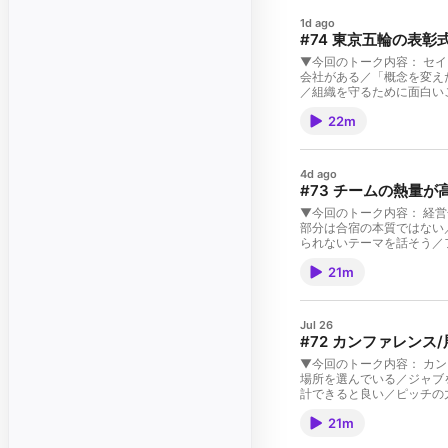
1d ago
#74 東京五輪の表
▼今回のトーク内容： セ
会社がある／「概念を変え
／組織を守るために面白い
た／イレギュラーこそが力
22m
／クリエイターが集まる理
り付け、場面などのかけ合
彰大がメンバーの個性が生
想、MCへのメッセージは⁠【
4d ago
企画、事業開発、経営企画
#73 チームの熱量
ックスの人事責任者・HRB
理事、株式会社インバウンドプラ
▼今回のトーク内容： 経
ティブディレクター） 横
部分は合宿の本質ではない
手がける。「社会はデザイ
られないテーマを話そう／
告賞 最優秀賞など、国内
有した方が良い／全チーム
7days ニュースキャ
21m
って決まるように、組織の「
式、旧奈良監獄利活用基本構想、JR
池原真佐子がメンバーの個
業人 公式サイト：⁠https://j
は⁠⁠【こちら】⁠⁠⁠⁠⁠⁠⁠
inc.net/⁠⁠⁠⁠⁠⁠⁠⁠ ▼カバ
企画など、複数事業で複数
Jul 26
HRBPを経て、並行して2
#72 カンファレンス
ウンドプラットフォーム（東証558
育）で修士号取得。INSEAD
▼今回のトーク内容： カ
月でパートナーが海外赴任
場所を選んでいる／ジャブ
年に立ち上げる。その後家族
計できると良い／ピッチの
破。INSEADにてAdvanc
各社力を入れている／個人
⁠⁠https://x.com/ike_m
21m
法、盛り付け、場面などの
Chronicle ⁠⁠https://ch
宇尾野彰大と、株式会社Me