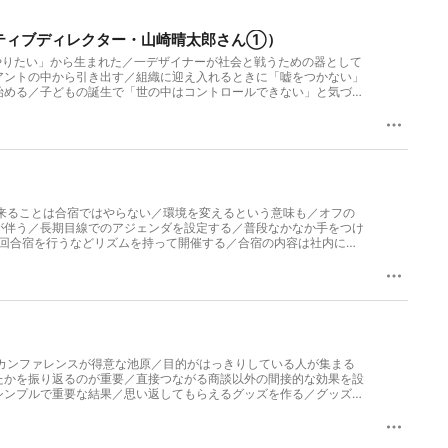
イティブディレクター・山崎晴太郎さん①）
やりたい」から生まれた／一デザイナーが社会と戦うための器として
アントの中から引き出す／組織に迎え入れるときに「嘘をつかない」
始める／子どもの誕生で「世の中はコントロールできない」と気づい
らつくられる／Slackのスタンプを5個押すと場の空気が変わる
： 組織づくりは、料理に似ている──。料理の味が素材や調理法、盛
で変わる。このPodcastでは、株式会社事業人共同代表の宇尾野
不定期配信。 ▼番組ハッシュタグ：#おいしい組織 ▼番組への感
o-Fonuder） 早稲田大学卒業後、株式会社リクルート入社。営業、人事
当。株式会社ユーザベースで人事統括を経て、株式会社ニューズピ
2年より自社経営に集中し現在に至る。一般社団法人日本HRBP協会
⁠⁠⁠⁠⁠⁠⁠ ▼ゲスト：山崎 晴太郎（セイタロウデザイン代表取締役/クリエイ
来ることは合宿ではやらない／環境を変えるという意味も／オフの
フィック、WEB・空間・プロダクトなどのアートディレクションを
が伴う／長期目線でのアジェンダを設定する／普段なかなか手をつけ
問題をデザインの力で解決している。グッドデザイン賞金賞や日経広
1回合宿を行うなどリズムを持って開催する／合宿の内容は社内に共
国外を中心に現代アーティストとしての活動を開始。TBS「情報
─。料理の味が素材や調理法、盛り付け、場面などのかけ合わせによ
ロジェクトに、東京2020 オリンピック・パラリンピック表彰
会社事業人共同代表の宇尾野彰大と、株式会社Mentor For代表の
BP、2024年）。 ⁠⁠⁠https://x.com/waternavy⁠⁠⁠ ▼事
ュタグ：#おいしい組織 ▼番組への感想、MCへのメッセージ
 ▼制作：Podcast Studio Chronicle ⁠https://chronicle-
 早稲田大学卒業後、株式会社リクルート入社。営業、人事企画、事業開発、経営
ースで人事統括を経て、株式会社ニューズピックスの人事責任者・
中し現在に至る。一般社団法人日本HRBP協会理事、株式会社インバ
子（株式会社 Mentor For代表取締役CEO） 早稲田大学、早稲田大学大学院（教
R会社、教育系NPO、コンサルティング会社を経て起業。起業後に妊娠するも、臨
カンファレンスが得意な池原／目的がはっきりしている人が集まる
かった経験が契機となりD&Iを推進する社外メンター事業を2018
たかを振り返るのが重要／直接つながる商談以外の間接的な効果を設
性部下や後輩をもつ人のための1on1の教科書」出版。3刷、1万部突
シンプルで重要な結果／思い返してもらえるグッズを作る／グッズは
I、女性活躍、メンター・スポンサー育成等の講演実績、及び受賞歴多数。
組概要： 組織づくりは、料理に似ている──。料理の味が素材や調理
牟田春輝 ▼音声編集者：佐藤渉伍 ▼プロデューサー：野村 高文 ▼制作：Podcast Studio
せ次第で変わる。このPodcastでは、株式会社事業人共同代表の
を考えてゆく。毎週月曜日配信。 ▼番組ハッシュタグ：#おいしい組織