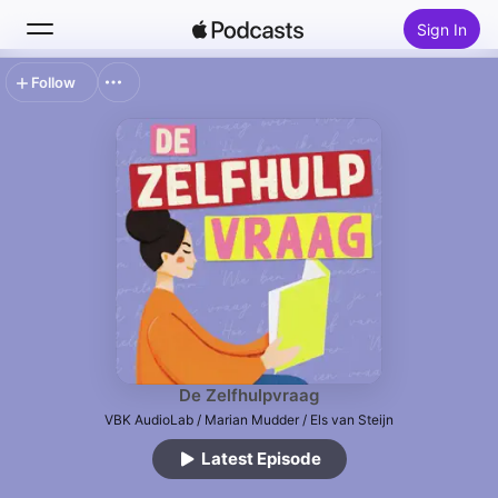
Sign In
Follow
Search
Home
New
Top Charts
De Zelfhulpvraag
VBK AudioLab / Marian Mudder / Els van Steijn
Latest Episode