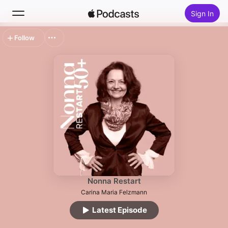
Sign In
Follow
Search
Home
New
Top Charts
Nonna Restart
Carina Maria Felzmann
Latest Episode