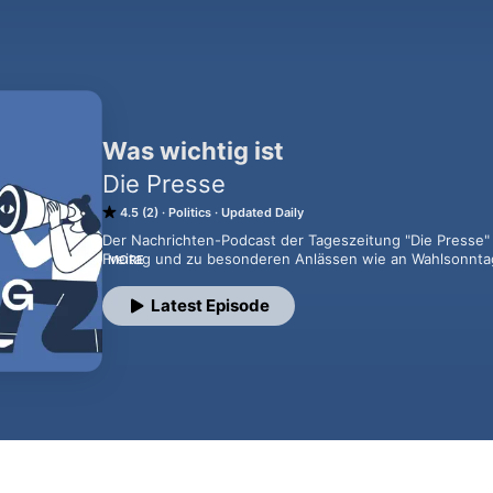
Was wichtig ist
Die Presse
4.5 (2)
Politics
Updated Daily
Der Nachrichten-Podcast der Tageszeitung "Die Presse"
Freitag und zu besonderen Anlässen wie an Wahlsonnta
MORE
Redaktion der "Presse" sagt, was wichtig ist und nimmt 
spannenden Gesprächspartnern. 

Latest Episode
Gastgeber sind Anna Wallner, Christine Mayrhofer, Sissy
Audio und Produktion: Georg Gfrerer/ www.audio-funnel
Grafik: Adobe Stock