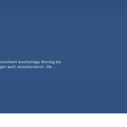
 erscheint wochentags Montag bis 
gen auch zwischendurch. Die 
Sie mit auf Recherche und zu 
 Rabl und Klemens Patek. 

.com.
