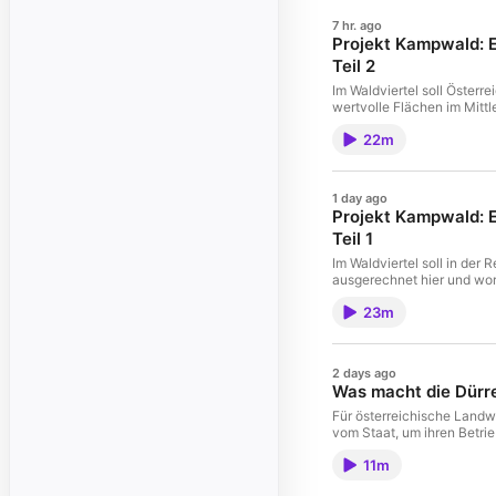
7 hr. ago
Projekt Kampwald: E
Teil 2
Im Waldviertel soll Öster
wertvolle Flächen im Mittl
22m
1 day ago
Projekt Kampwald: E
Teil 1
Im Waldviertel soll in de
ausgerechnet hier und wor
23m
2 days ago
Was macht die Dürre
Für österreichische Landw
vom Staat, um ihren Betri
11m