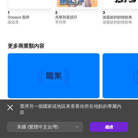
1
2
3
Gooaye 股癌
兆華與股惑仔
游庭皓的財經皓角
謝孟恭
李兆華
游庭皓的財經皓角
更多商業類內容
選擇另一個國家或地區來查看你所在地點的專屬內
容
必聽精選
美國 (繁體中文台灣)
繼續