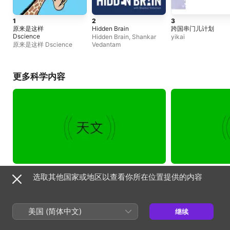
1
2
3
原来是这样
Hidden Brain
跨国串门儿计划
Dscience
Hidden Brain, Shankar
yikai
原来是这样 Dscience
Vedantam
更多科学内容
选取其他国家或地区以查看你所在位置提供的内容
热门单集
美国 (简体中文)
继续
1天前
569：如果美洲作物全部消