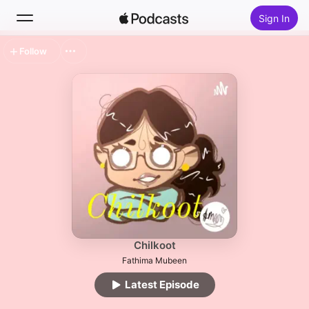
Sign In
Follow
Search
Home
New
Top Charts
Chilkoot
Fathima Mubeen
Latest Episode